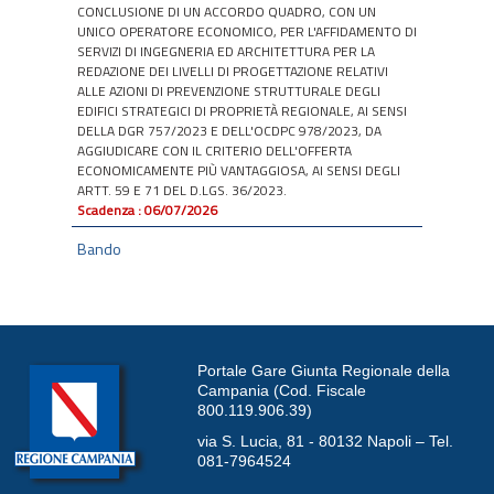
REDAZIONE DEI LIVELLI DI PROGETTAZIONE RELATIVI
ALLE AZIONI DI PREVENZIONE STRUTTURALE DEGLI
EDIFICI STRATEGICI DI PROPRIETÀ REGIONALE, AI SENSI
DELLA DGR 757/2023 E DELL'OCDPC 978/2023, DA
AGGIUDICARE CON IL CRITERIO DELL'OFFERTA
ECONOMICAMENTE PIÙ VANTAGGIOSA, AI SENSI DEGLI
ARTT. 59 E 71 DEL D.LGS. 36/2023.
Scadenza : 06/07/2026
Bando
Bando Rettificato -
Proc. 4280/AP/2026 - Procedura di
gara aperta telematica, ai sensi degli artt. 25 e 71 del
D.lgs. n. 36/2023, da aggiudicarsi secondo il criterio
dell’offerta economicamente più vantaggiosa, ai sensi
dell’art. 108 del D.lgs. n. 36/2023, per l’affidamento di un
appalto integrato, ai sensi dell’art. 44 del D. Lgs.36/2023,
relativo alla progettazione esecutiva e l’esecuzione dei
lavori per la realizzazione del nuovo science centre di
città della scienza - I° lotto funzionale - CUP:
Portale Gare Giunta Regionale della
G68E14000000005.
Campania (Cod. Fiscale
Scadenza : 04/06/2026
800.119.906.39)
Bando
via S. Lucia, 81 - 80132 Napoli – Tel.
Procedura di gara aperta telematica di rilevanza
081-7964524
comunitaria, ai sensi degli artt. 14, 25 e 71 del D.Lgs.