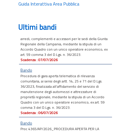
Guida Interattiva Area Pubblica
Procedura di gara aperta telematica di rilevanza
comunitaria, ai sensi degli artt. 14, 25 e 71 del D.Lgs.
36/2023, finalizzata all’affidamento della fornitura di
arredi, complementi e accessori per le sedi della Giunta
Ultimi bandi
Regionale della Campania, mediante la stipula di un
Accordo Quadro con un unico operatore economico, ex
art. 59 comma 3 del D.Lgs. n. 36/2023.
Scadenza : 07/07/2026
Bando
Procedura di gara aperta telematica di rilevanza
comunitaria, ai sensi degli artt. 14, 25 e 71 del D.Lgs.
36/2023, finalizzata all’affidamento del servizio di
manutenzione degli automezzi e attrezzature di
proprietà regionale, mediante la stipula di un Accordo
Quadro con un unico operatore economico, ex art. 59
comma 3 del D.Lgs. n. 36/2023.
Scadenza : 06/07/2026
Bando
Proc 4365/AP/2026_PROCEDURA APERTA PER LA
CONCLUSIONE DI UN ACCORDO QUADRO, CON UN
UNICO OPERATORE ECONOMICO, PER L'AFFIDAMENTO DI
SERVIZI DI INGEGNERIA ED ARCHITETTURA PER LA