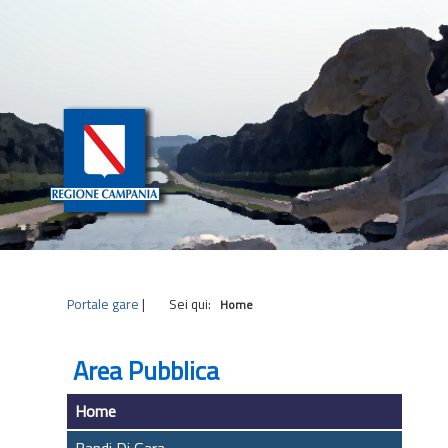
|
|
|
Portale gare
|
Sei qui:
Home
Area Pubblica
Home
Bandi Di Gara