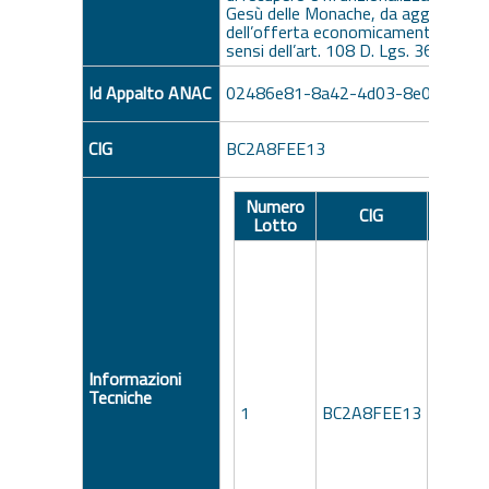
Gesù delle Monache, da aggiudicarsi c
dell’offerta economicamente più va
sensi dell’art. 108 D. Lgs. 36/2023.
Id Appalto ANAC
02486e81-8a42-4d03-8e04-937f
CIG
BC2A8FEE13
Numero
Descr
CIG
Lotto
Lo
Informazioni
Tecniche
Proc
1
BC2A8FEE13
4381/