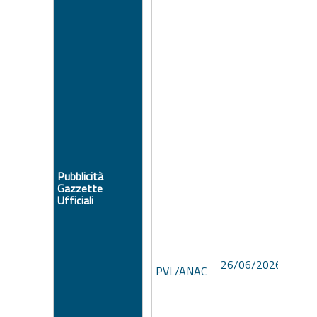
Pubblicità
Gazzette
Ufficiali
71de
26/06/2026
36cc
PVL/ANAC
8ca9
ad51