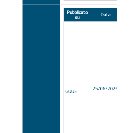
Pubblicato
Data
N
su
25/06/2026
GUUE
4342