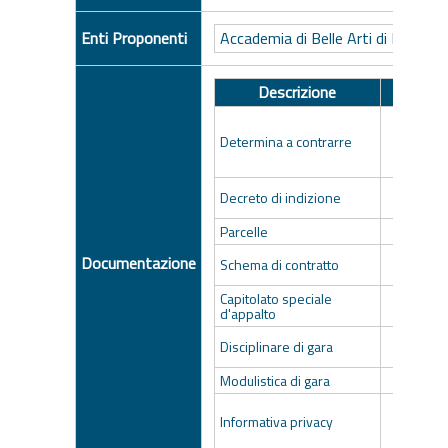
Enti Proponenti
Accademia di Belle Arti di Napoli
Descrizione
A
Det
contr
Determina a contrarre
C.S.E._
DD i
Decreto di indizione
67_
Parcelle
Par
- Schema
Documentazione
Schema di contratto
C.
Capitolato speciale
DL_CSE_c
d'appalto
DISCIP
Disciplinare di gara
C
Modulistica di gara
4381_
INFO
Informativa privacy
CONS
PERS