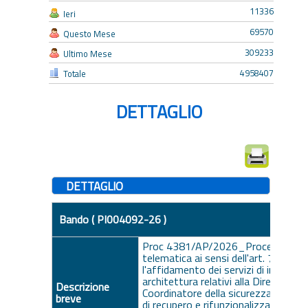
11336
Ieri
69570
Questo Mese
309233
Ultimo Mese
4958407
Totale
DETTAGLIO
DETTAGLIO
Bando ( PI004092-26 )
Proc 4381/AP/2026_Procedura di g
telematica ai sensi dell'art. 71 D. 
l'affidamento dei servizi di ingegner
architettura relativi alla Direzione L
Descrizione
Coordinatore della sicurezza afferent
breve
di recupero e rifunzionalizzazione de