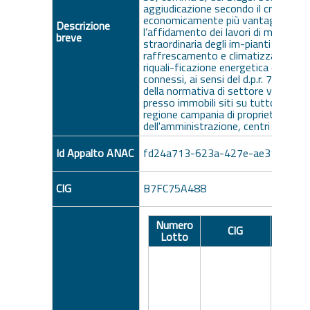
aggiudicazione secondo il criterio de
economicamente più vantaggiosa, 
Descrizione
l’affidamento dei lavori di manutenz
breve
straordinaria degli im-pianti di risc
raffrescamento e climatizzazione e d
riquali-ficazione energetica e dei ser
connessi, ai sensi del d.p.r. 74/2013 
della normativa di settore vigente, 
presso immobili siti su tutto il territ
regione campania di proprieta' e/o i
dell'amministrazione, centri dell’im
Id Appalto ANAC
fd24a713-623a-427e-ae31-c479
CIG
B7FC75A488
Numero
Descr
CIG
Lotto
Lo
Accord
per
l'affid
dei lavor
manute