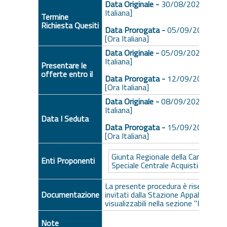
Data Originale -
30/08/2025 ore 1
Italiana]
Termine
Richiesta Quesiti
Data Prorogata -
05/09/2025 ore
[Ora Italiana]
Data Originale -
05/09/2025 ore 1
Italiana]
Presentare le
offerte entro il
Data Prorogata -
12/09/2025 ore
[Ora Italiana]
Data Originale -
08/09/2025 ore 1
Italiana]
Data I Seduta
Data Prorogata -
15/09/2025 ore
[Ora Italiana]
Giunta Regionale della Campania -
Enti Proponenti
Speciale Centrale Acquisti
La presente procedura è riservata ai
Documentazione
invitati dalla Stazione Appaltante. Gl
visualizzabili nella sezione "Inviti", se
Note